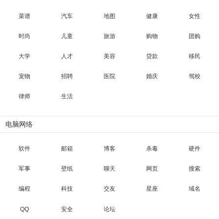
菜谱
汽车
地图
健康
女性
时尚
儿童
旅游
购物
团购
大学
人才
美容
贷款
移民
宠物
招聘
医院
婚庆
驾校
律师
生活
电脑网络
软件
邮箱
博客
杀毒
硬件
军事
壁纸
聊天
网页
搜索
编程
科技
交友
星座
域名
QQ
安全
论坛