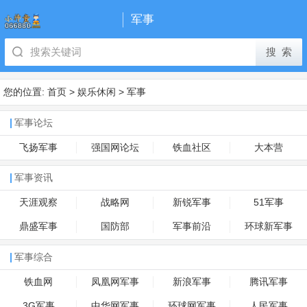
军事
您的位置:
首页
>
娱乐休闲
>
军事
军事论坛
飞扬军事
强国网论坛
铁血社区
大本营
军事资讯
天涯观察
战略网
新锐军事
51军事
鼎盛军事
国防部
军事前沿
环球新军事
军事综合
铁血网
凤凰网军事
新浪军事
腾讯军事
3G军事
中华网军事
环球网军事
人民军事