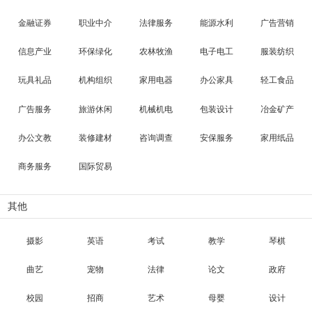
金融证券
职业中介
法律服务
能源水利
广告营销
信息产业
环保绿化
农林牧渔
电子电工
服装纺织
玩具礼品
机构组织
家用电器
办公家具
轻工食品
广告服务
旅游休闲
机械机电
包装设计
冶金矿产
办公文教
装修建材
咨询调查
安保服务
家用纸品
商务服务
国际贸易
其他
摄影
英语
考试
教学
琴棋
曲艺
宠物
法律
论文
政府
校园
招商
艺术
母婴
设计