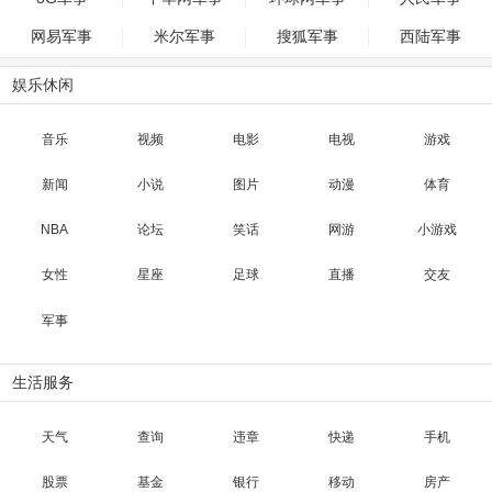
网易军事
米尔军事
搜狐军事
西陆军事
娱乐休闲
音乐
视频
电影
电视
游戏
新闻
小说
图片
动漫
体育
NBA
论坛
笑话
网游
小游戏
女性
星座
足球
直播
交友
军事
生活服务
天气
查询
违章
快递
手机
股票
基金
银行
移动
房产