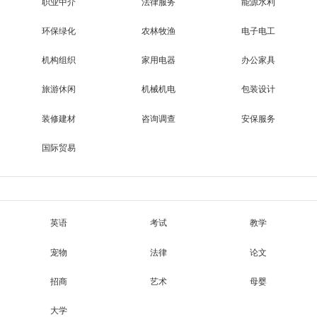
职业中介
法律服务
能源水利
环保绿化
农林牧渔
电子电工
机构组织
家用电器
办公家具
旅游休闲
机械机电
包装设计
装修建材
咨询调查
安保服务
国际贸易
英语
考试
教学
宠物
法律
论文
招商
艺术
母婴
大学