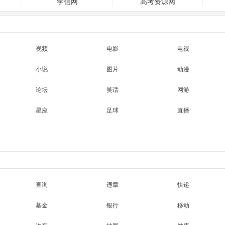
学信网
高考资源网
视频
电影
电视
小说
图片
动漫
论坛
笑话
网游
星座
足球
直播
查询
违章
快递
基金
银行
移动