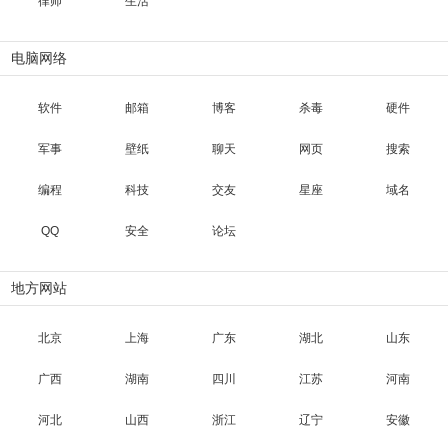
律师
生活
电脑网络
软件
邮箱
博客
杀毒
硬件
军事
壁纸
聊天
网页
搜索
编程
科技
交友
星座
域名
QQ
安全
论坛
地方网站
北京
上海
广东
湖北
山东
广西
湖南
四川
江苏
河南
河北
山西
浙江
辽宁
安徽