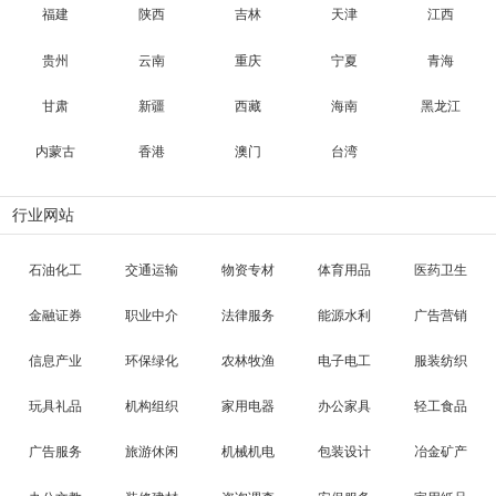
福建
陕西
吉林
天津
江西
贵州
云南
重庆
宁夏
青海
甘肃
新疆
西藏
海南
黑龙江
内蒙古
香港
澳门
台湾
行业网站
石油化工
交通运输
物资专材
体育用品
医药卫生
金融证券
职业中介
法律服务
能源水利
广告营销
信息产业
环保绿化
农林牧渔
电子电工
服装纺织
玩具礼品
机构组织
家用电器
办公家具
轻工食品
广告服务
旅游休闲
机械机电
包装设计
冶金矿产