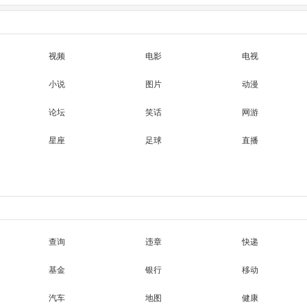
视频
电影
电视
小说
图片
动漫
论坛
笑话
网游
星座
足球
直播
查询
违章
快递
基金
银行
移动
汽车
地图
健康