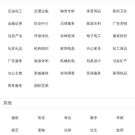
石油化工
交通运输
物资专材
体育用品
医药卫生
金融证券
职业中介
法律服务
能源水利
广告营销
信息产业
环保绿化
农林牧渔
电子电工
服装纺织
玩具礼品
机构组织
家用电器
办公家具
轻工食品
广告服务
旅游休闲
机械机电
包装设计
冶金矿产
办公文教
装修建材
咨询调查
安保服务
家用纸品
商务服务
国际贸易
其他
摄影
英语
考试
教学
琴棋
曲艺
宠物
法律
论文
政府