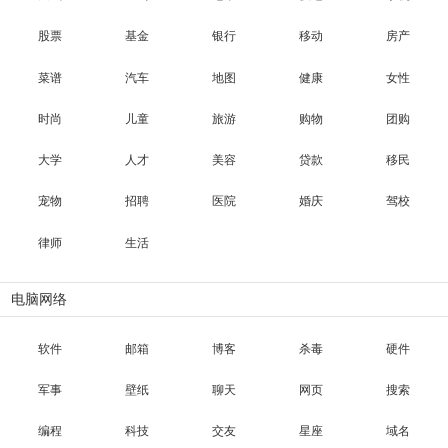
股票
基金
银行
移动
房产
菜谱
汽车
地图
健康
女性
时尚
儿童
旅游
购物
团购
大学
人才
美容
贷款
移民
宠物
招聘
医院
婚庆
驾校
律师
生活
电脑网络
软件
邮箱
博客
杀毒
硬件
军事
壁纸
聊天
网页
搜索
编程
科技
交友
星座
域名