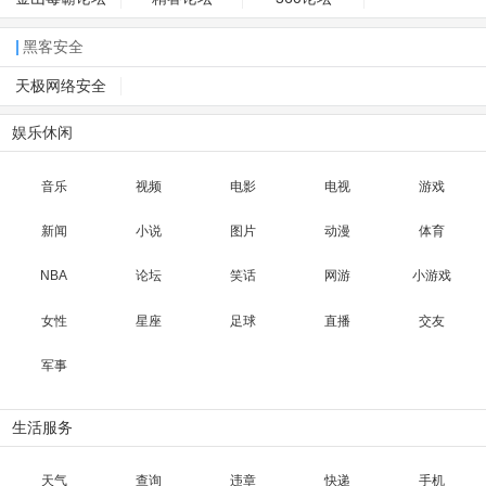
黑客安全
天极网络安全
娱乐休闲
音乐
视频
电影
电视
游戏
新闻
小说
图片
动漫
体育
NBA
论坛
笑话
网游
小游戏
女性
星座
足球
直播
交友
军事
生活服务
天气
查询
违章
快递
手机