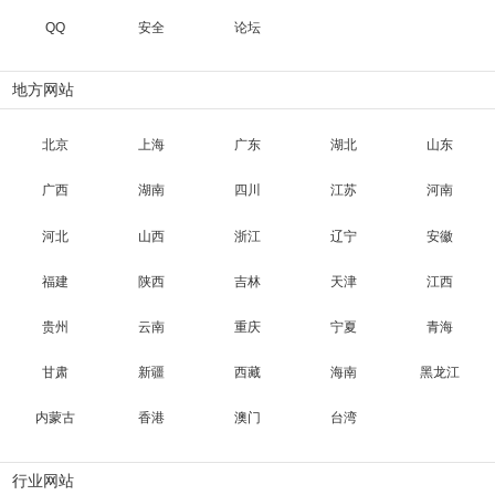
QQ
安全
论坛
地方网站
北京
上海
广东
湖北
山东
广西
湖南
四川
江苏
河南
河北
山西
浙江
辽宁
安徽
福建
陕西
吉林
天津
江西
贵州
云南
重庆
宁夏
青海
甘肃
新疆
西藏
海南
黑龙江
内蒙古
香港
澳门
台湾
行业网站