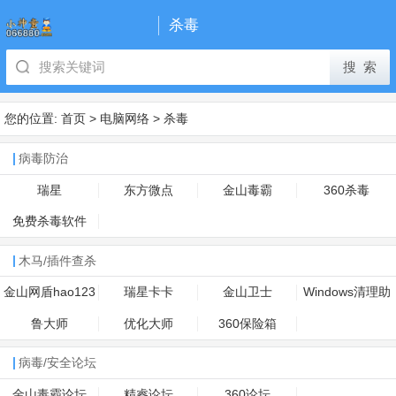
杀毒
您的位置:
首页
>
电脑网络
>
杀毒
病毒防治
瑞星
东方微点
金山毒霸
360杀毒
免费杀毒软件
木马/插件查杀
金山网盾hao123
瑞星卡卡
金山卫士
Windows清理助
专版
手
鲁大师
优化大师
360保险箱
病毒/安全论坛
金山毒霸论坛
精睿论坛
360论坛