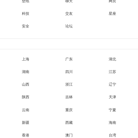
壁纸
聊天
网页
科技
交友
星座
安全
论坛
上海
广东
湖北
湖南
四川
江苏
山西
浙江
辽宁
陕西
吉林
天津
云南
重庆
宁夏
新疆
西藏
海南
香港
澳门
台湾