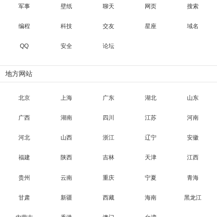
军事
壁纸
聊天
网页
搜索
编程
科技
交友
星座
域名
QQ
安全
论坛
地方网站
北京
上海
广东
湖北
山东
广西
湖南
四川
江苏
河南
河北
山西
浙江
辽宁
安徽
福建
陕西
吉林
天津
江西
贵州
云南
重庆
宁夏
青海
甘肃
新疆
西藏
海南
黑龙江