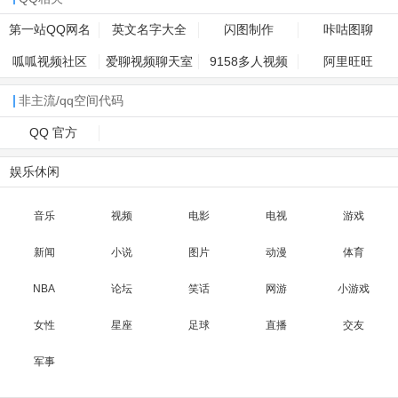
第一站QQ网名
英文名字大全
闪图制作
咔咕图聊
呱呱视频社区
爱聊视频聊天室
9158多人视频
阿里旺旺
非主流/qq空间代码
QQ 官方
娱乐休闲
音乐
视频
电影
电视
游戏
新闻
小说
图片
动漫
体育
NBA
论坛
笑话
网游
小游戏
女性
星座
足球
直播
交友
军事