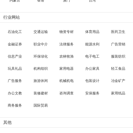
内蒙古
香港
澳门
台湾
行业网站
石油化工
交通运输
物资专材
体育用品
医药卫生
金融证券
职业中介
法律服务
能源水利
广告营销
信息产业
环保绿化
农林牧渔
电子电工
服装纺织
玩具礼品
机构组织
家用电器
办公家具
轻工食品
广告服务
旅游休闲
机械机电
包装设计
冶金矿产
办公文教
装修建材
咨询调查
安保服务
家用纸品
商务服务
国际贸易
其他