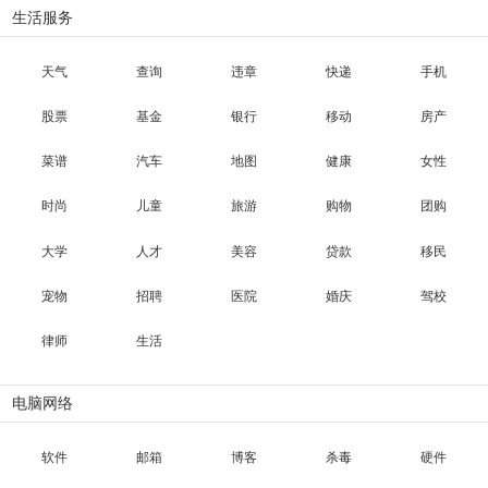
生活服务
天气
查询
违章
快递
手机
股票
基金
银行
移动
房产
菜谱
汽车
地图
健康
女性
时尚
儿童
旅游
购物
团购
大学
人才
美容
贷款
移民
宠物
招聘
医院
婚庆
驾校
律师
生活
电脑网络
软件
邮箱
博客
杀毒
硬件