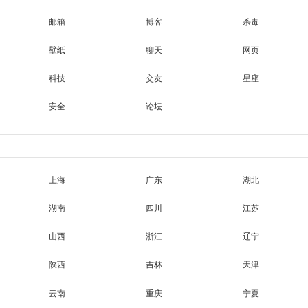
邮箱
博客
杀毒
壁纸
聊天
网页
科技
交友
星座
安全
论坛
上海
广东
湖北
湖南
四川
江苏
山西
浙江
辽宁
陕西
吉林
天津
云南
重庆
宁夏