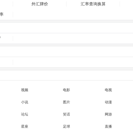
外汇牌价
汇率查询换算
率
厅
视频
电影
电视
小说
图片
动漫
论坛
笑话
网游
星座
足球
直播