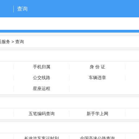
查询
活服务
>
查询
手机归属
身 份 证
公交线路
车辆违章
星座运程
五笔编码查询
新手学上网
长途汽车客运时刻
全国高速公路查询