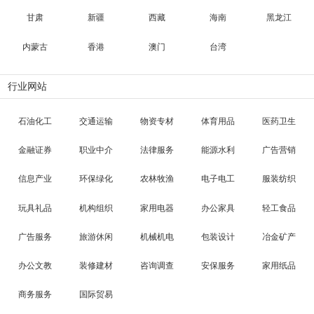
甘肃
新疆
西藏
海南
黑龙江
内蒙古
香港
澳门
台湾
行业网站
石油化工
交通运输
物资专材
体育用品
医药卫生
金融证券
职业中介
法律服务
能源水利
广告营销
信息产业
环保绿化
农林牧渔
电子电工
服装纺织
玩具礼品
机构组织
家用电器
办公家具
轻工食品
广告服务
旅游休闲
机械机电
包装设计
冶金矿产
办公文教
装修建材
咨询调查
安保服务
家用纸品
商务服务
国际贸易