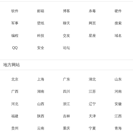
软件
邮箱
博客
杀毒
硬件
军事
壁纸
聊天
网页
搜索
编程
科技
交友
星座
域名
QQ
安全
论坛
地方网站
北京
上海
广东
湖北
山东
广西
湖南
四川
江苏
河南
河北
山西
浙江
辽宁
安徽
福建
陕西
吉林
天津
江西
贵州
云南
重庆
宁夏
青海