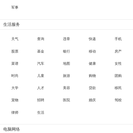
军事
生活服务
天气
查询
违章
快递
手机
股票
基金
银行
移动
房产
菜谱
汽车
地图
健康
女性
时尚
儿童
旅游
购物
团购
大学
人才
美容
贷款
移民
宠物
招聘
医院
婚庆
驾校
律师
生活
电脑网络