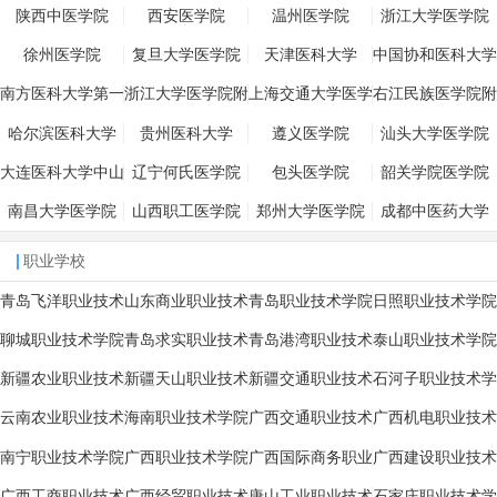
陕西中医学院
西安医学院
温州医学院
浙江大学医学院
徐州医学院
复旦大学医学院
天津医科大学
中国协和医科大学
南方医科大学第一
浙江大学医学院附
上海交通大学医学
右江民族医学院附
临床医学院南方医
属邵逸夫医院
院附属第三人民医
属医院
哈尔滨医科大学
贵州医科大学
遵义医学院
汕头大学医学院
院
院
大连医科大学中山
辽宁何氏医学院
包头医学院
韶关学院医学院
学院
南昌大学医学院
山西职工医学院
郑州大学医学院
成都中医药大学
职业学校
青岛飞洋职业技术
山东商业职业技术
青岛职业技术学院
日照职业技术学院
学院
学院
聊城职业技术学院
青岛求实职业技术
青岛港湾职业技术
泰山职业技术学院
学院
学院
新疆农业职业技术
新疆天山职业技术
新疆交通职业技术
石河子职业技术学
学院
学院
学院
院
云南农业职业技术
海南职业技术学院
广西交通职业技术
广西机电职业技术
学院
学院
学院
南宁职业技术学院
广西职业技术学院
广西国际商务职业
广西建设职业技术
技术学院
学院
广西工商职业技术
广西经贸职业技术
唐山工业职业技术
石家庄职业技术学