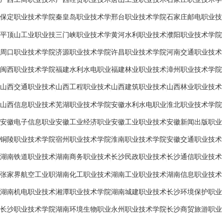
学院
学院
学院
院
保定职业技术学院
秦皇岛职业技术学
邢台职业技术学院
石家庄邮电职业技
院
术学院
平顶山工业职业技
三门峡职业技术学
黄河水利职业技术
濮阳职业技术学院
术学院
院
学院
周口职业技术学院
济源职业技术学院
许昌职业技术学院
河南交通职业技术
学院
闽西职业技术学院
福建水利水电职业
福建林业职业技术
漳州职业技术学院
技术学院
学院
山西交通职业技术
山西工程职业技术
山西建筑职业技术
山西林业职业技术
学院
学院
学院
学院
山西信息职业技术
芜湖职业技术学院
安徽水利水电职业
淮北职业技术学院
学院
技术学院
安徽电子信息职业
安徽工业经济职业
安徽工业职业技术
安徽新闻出版职业
技术学院
技术学院
学院
技术学院
铜陵职业技术学院
宿州职业技术学院
淮南职业技术学院
安徽交通职业技术
学院
湖南铁道职业技术
湖南商务职业技术
长沙民政职业技术
长沙通信职业技术
学院
学院
学院
学院
张家界航空工业职
湖南化工职业技术
湖南工业职业技术
湖南信息职业技术
业技术学院
学院
学院
学院
湖南机电职业技术
湘潭职业技术学院
湖南城建职业技术
长沙环境保护职业
学院
学院
技术学院
长沙职业技术学院
湖南环境生物职业
永州职业技术学院
长沙商贸旅游职业