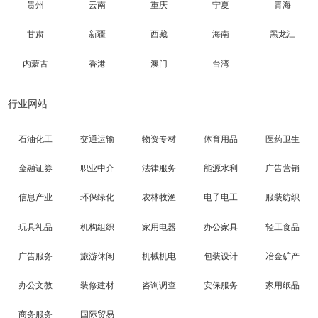
贵州
云南
重庆
宁夏
青海
甘肃
新疆
西藏
海南
黑龙江
内蒙古
香港
澳门
台湾
行业网站
石油化工
交通运输
物资专材
体育用品
医药卫生
金融证券
职业中介
法律服务
能源水利
广告营销
信息产业
环保绿化
农林牧渔
电子电工
服装纺织
玩具礼品
机构组织
家用电器
办公家具
轻工食品
广告服务
旅游休闲
机械机电
包装设计
冶金矿产
办公文教
装修建材
咨询调查
安保服务
家用纸品
商务服务
国际贸易