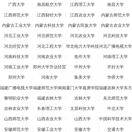
广西大学
南昌航空大学
江西理工大学
南昌大学
江西师范大学
江西财经大学
江西农业大学
内蒙古师范大学
内蒙古工业大学
内蒙古科技大学
内蒙古民族大学
内蒙古农业大学
河北工业大学
河北师范大学
河北农业大学
河北科技大学
河北经贸大学
河北工程大学
华北电力大学科技
河北广播电视大学
学院
河南科技大学
河南农业大学
焦作大学
河南理工大学
河南工业大学
郑州大学升达经贸
中州大学
开封大学
管理学院
郑州大学
河南大学
集美大学
华侨大学
福建广播电视大学
福建师范大学闽南
厦门大学嘉庚学院
福建农林大学东方
科技学院
学院
黎明职业大学
福建农林大学
吉林大学
东北师范大学
吉林农业大学
长春理工大学
太原科技大学
中北大学
山西师范大学
山西农业大学
山西大学
中国科学技术大学
安徽师范大学
安徽工业大学
安徽大学
交通大学