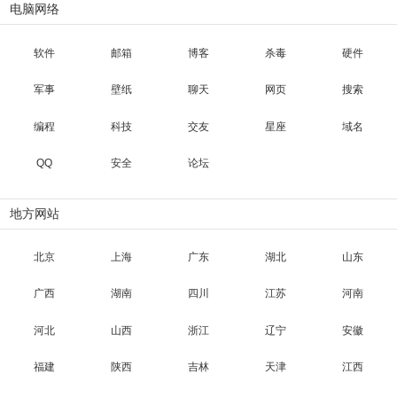
电脑网络
软件
邮箱
博客
杀毒
硬件
军事
壁纸
聊天
网页
搜索
编程
科技
交友
星座
域名
QQ
安全
论坛
地方网站
北京
上海
广东
湖北
山东
广西
湖南
四川
江苏
河南
河北
山西
浙江
辽宁
安徽
福建
陕西
吉林
天津
江西