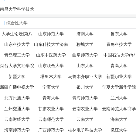
南昌大学科学技术
学院
综合性大学
大学生论坛|第八
山东师范大学
济南大学
鲁东大学
公社
山东科技大学
山东科技大学济南
聊城大学
青岛科技大学
青岛理工大学
山东中医药大学
曲阜师范大学
中国石油大学(华
东)
烟台大学文经学院
山东联合大学
山东大学
青岛大学
新疆大学
塔里木大学
乌鲁木齐职业大学
新疆职业大学
新疆广播电视大学
宁夏大学
银川大学
宁夏大学新华学院
北方民族大学
青海大学
青海师范大学
兰州大学
兰州交通大学
甘肃农业大学
云南农业大学
云南师范大学商学
院
云南财经大学
云南师范大学
云南大学
海南大学
海南师范大学
广西师范大学
桂林电子科技大学
邕江大学