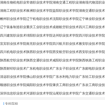
技术学院
技术学院
湖南生物机电职业
常德职业技术学院
湖南交通工程职业
湖南现代物流职业
技术学院
技术学院
技术学院
湖南工程职业技术
株洲职业技术学院
益阳职业技术学院
湖南交通职业技术
学院
学院
郴州职业技术学院
辽宁机电职业技术
沈阳职业技术学院
辽宁林业职业技术
学院
学院
辽宁装备制造职业
重庆工业职业技术
成都航空职业技术
四川工商职业技术
技术学院
学院
学院
学院
四川建筑职业技术
绵阳职业技术学院
达州职业技术学院
四川职业技术学院
学院
宜宾职业技术学院
南充职业技术学院
四川航天职业技术
雅安职业技术学院
学院
四川机电职业技术
陕西职业技术学院
西安航空职业技术
西安职业技术学院
学院
学院
陕西航空职业技术
陕西交通职业技术
咸阳职业技术学院
陕西铁路工程职业
学院
学院
技术学院
陕西财经职业技术
广东机电职业技术
广东女子职业技术
广东邮电职业技术
学院
学院
学院
学院
清远职业技术学院
佛山职业技术学院
广东水利电力职业
广东轻工职业技术
技术学院
学院
顺德职业技术学院
揭阳职业技术学院
肇庆工商职业技术
广东农工商职业技
学院
术学院
深圳信息职业技术
河源职业技术学院
汕尾职业技术学院
广东交通职业技术
学院
学院
专科院校