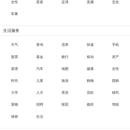
女性
星座
足球
直播
交友
军事
生活服务
天气
查询
违章
快递
手机
股票
基金
银行
移动
房产
菜谱
汽车
地图
健康
女性
时尚
儿童
旅游
购物
团购
大学
人才
美容
贷款
移民
宠物
招聘
医院
婚庆
驾校
律师
生活