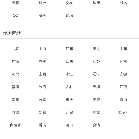
编程
科技
交友
星座
域名
QQ
安全
论坛
地方网站
北京
上海
广东
湖北
山东
广西
湖南
四川
江苏
河南
河北
山西
浙江
辽宁
安徽
福建
陕西
吉林
天津
江西
贵州
云南
重庆
宁夏
青海
甘肃
新疆
西藏
海南
黑龙江
内蒙古
香港
澳门
台湾