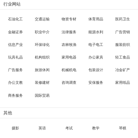
行业网站
石油化工
交通运输
物资专材
体育用品
医药卫生
金融证券
职业中介
法律服务
能源水利
广告营销
信息产业
环保绿化
农林牧渔
电子电工
服装纺织
玩具礼品
机构组织
家用电器
办公家具
轻工食品
广告服务
旅游休闲
机械机电
包装设计
冶金矿产
办公文教
装修建材
咨询调查
安保服务
家用纸品
商务服务
国际贸易
其他
摄影
英语
考试
教学
琴棋