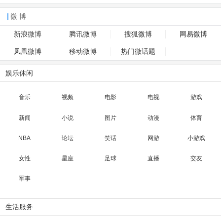
微 博
新浪微博
腾讯微博
搜狐微博
网易微博
凤凰微博
移动微博
热门微话题
娱乐休闲
音乐
视频
电影
电视
游戏
新闻
小说
图片
动漫
体育
NBA
论坛
笑话
网游
小游戏
女性
星座
足球
直播
交友
军事
生活服务