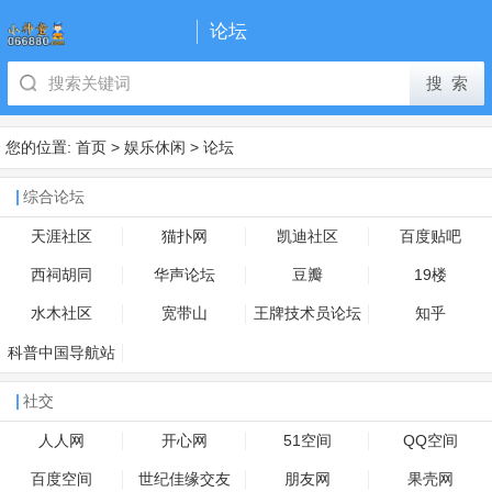
论坛
您的位置:
首页
>
娱乐休闲
>
论坛
综合论坛
天涯社区
猫扑网
凯迪社区
百度贴吧
西祠胡同
华声论坛
豆瓣
19楼
水木社区
宽带山
王牌技术员论坛
知乎
科普中国导航站
社交
人人网
开心网
51空间
QQ空间
百度空间
世纪佳缘交友
朋友网
果壳网