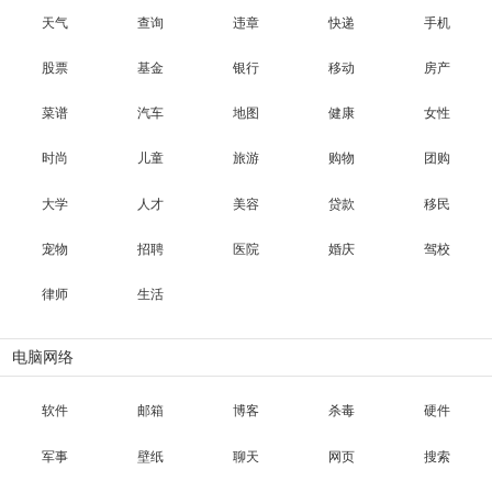
天气
查询
违章
快递
手机
股票
基金
银行
移动
房产
菜谱
汽车
地图
健康
女性
时尚
儿童
旅游
购物
团购
大学
人才
美容
贷款
移民
宠物
招聘
医院
婚庆
驾校
律师
生活
电脑网络
软件
邮箱
博客
杀毒
硬件
军事
壁纸
聊天
网页
搜索