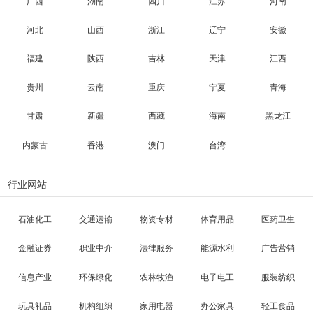
广西
湖南
四川
江苏
河南
河北
山西
浙江
辽宁
安徽
福建
陕西
吉林
天津
江西
贵州
云南
重庆
宁夏
青海
甘肃
新疆
西藏
海南
黑龙江
内蒙古
香港
澳门
台湾
行业网站
石油化工
交通运输
物资专材
体育用品
医药卫生
金融证券
职业中介
法律服务
能源水利
广告营销
信息产业
环保绿化
农林牧渔
电子电工
服装纺织
玩具礼品
机构组织
家用电器
办公家具
轻工食品