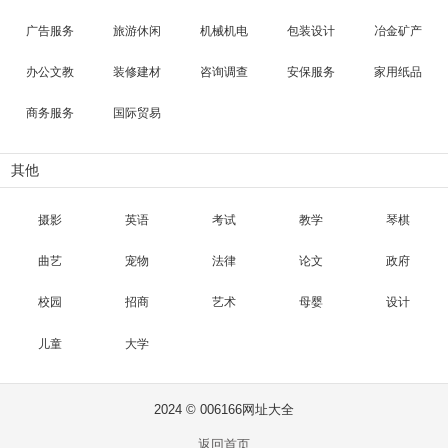
广告服务
旅游休闲
机械机电
包装设计
冶金矿产
办公文教
装修建材
咨询调查
安保服务
家用纸品
商务服务
国际贸易
其他
摄影
英语
考试
教学
琴棋
曲艺
宠物
法律
论文
政府
校园
招商
艺术
母婴
设计
儿童
大学
2024 © 006166网址大全
返回首页