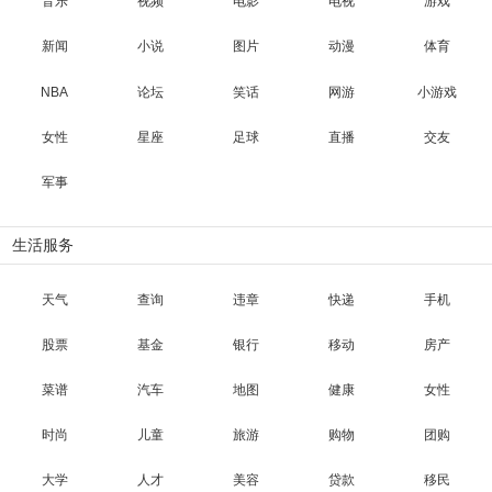
音乐
视频
电影
电视
游戏
新闻
小说
图片
动漫
体育
NBA
论坛
笑话
网游
小游戏
女性
星座
足球
直播
交友
军事
生活服务
天气
查询
违章
快递
手机
股票
基金
银行
移动
房产
菜谱
汽车
地图
健康
女性
时尚
儿童
旅游
购物
团购
大学
人才
美容
贷款
移民