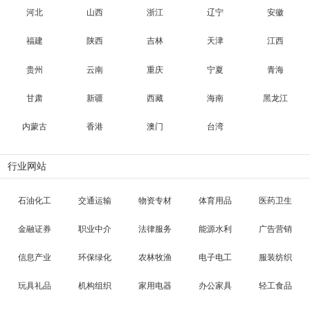
河北
山西
浙江
辽宁
安徽
福建
陕西
吉林
天津
江西
贵州
云南
重庆
宁夏
青海
甘肃
新疆
西藏
海南
黑龙江
内蒙古
香港
澳门
台湾
行业网站
石油化工
交通运输
物资专材
体育用品
医药卫生
金融证券
职业中介
法律服务
能源水利
广告营销
信息产业
环保绿化
农林牧渔
电子电工
服装纺织
玩具礼品
机构组织
家用电器
办公家具
轻工食品