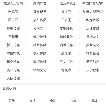
酷划App官网
龙韵广告
一线营销策划
中国广告AD网
网总管
每日视界
异业邦
纳奇游戏营销
国广联
众引传播
三多堂
华媒控股
随视传媒
云南文化
传视影视
沃捷传媒
三川田
银橙传媒
瑞诚股份
世纪龙文
新云传媒
精鹰传媒
四维传媒
美麟文化
掌握时代
快乐传媒
媒之易
蜂巢锐哲
择众传媒
蓝源传媒
三艾广告
天语和声
奥菲传媒
华绍文化
博克森
云创数字
大德传媒
娱乐休闲
音乐
视频
电影
电视
游戏