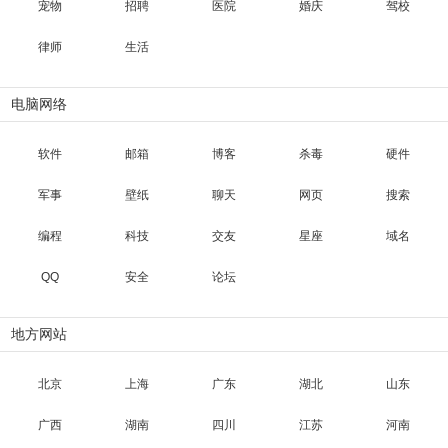
宠物
招聘
医院
婚庆
驾校
律师
生活
电脑网络
软件
邮箱
博客
杀毒
硬件
军事
壁纸
聊天
网页
搜索
编程
科技
交友
星座
域名
QQ
安全
论坛
地方网站
北京
上海
广东
湖北
山东
广西
湖南
四川
江苏
河南