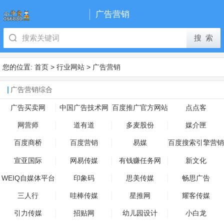
广告营销
您的位置:
首页
>
行业网站
>
广告营销
广告营销综合
广告买卖网
中国广告技术网
百度推广官方网站
点点客
网营师
道有道
多麦股份
媒介匣
百度商桥
百度营销
易媒
百度搜索引擎营销
平台
宣亚国际
网易传媒
有钱赚任务网
新文化
WEIQ自媒体平台
印象码
思美传媒
畅思广告
三人行
哇棒传媒
星推网
耀客传媒
引力传媒
招贴网
幼儿园设计
小白龙