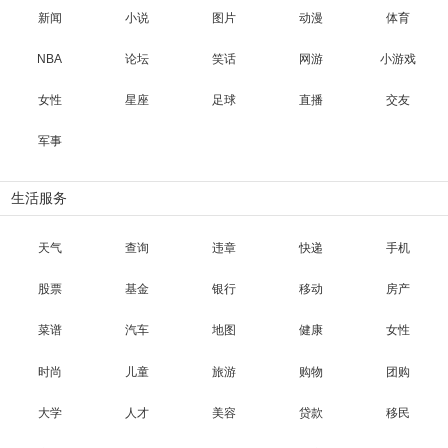
新闻
小说
图片
动漫
体育
NBA
论坛
笑话
网游
小游戏
女性
星座
足球
直播
交友
军事
生活服务
天气
查询
违章
快递
手机
股票
基金
银行
移动
房产
菜谱
汽车
地图
健康
女性
时尚
儿童
旅游
购物
团购
大学
人才
美容
贷款
移民