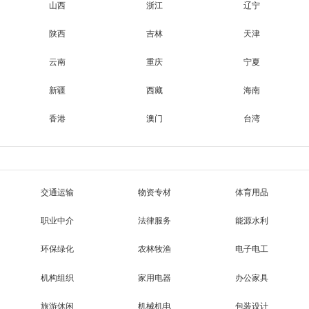
山西
浙江
辽宁
陕西
吉林
天津
云南
重庆
宁夏
新疆
西藏
海南
香港
澳门
台湾
交通运输
物资专材
体育用品
职业中介
法律服务
能源水利
环保绿化
农林牧渔
电子电工
机构组织
家用电器
办公家具
旅游休闲
机械机电
包装设计