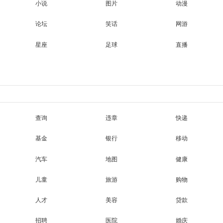
小说
图片
动漫
论坛
笑话
网游
星座
足球
直播
查询
违章
快递
基金
银行
移动
汽车
地图
健康
儿童
旅游
购物
人才
美容
贷款
招聘
医院
婚庆