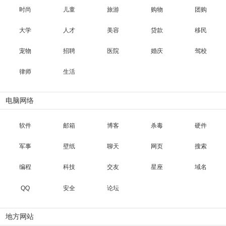
时尚
儿童
旅游
购物
团购
大学
人才
美容
贷款
移民
宠物
招聘
医院
婚庆
驾校
律师
生活
电脑网络
软件
邮箱
博客
杀毒
硬件
军事
壁纸
聊天
网页
搜索
编程
科技
交友
星座
域名
QQ
安全
论坛
地方网站