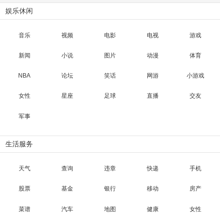
娱乐休闲
音乐
视频
电影
电视
游戏
新闻
小说
图片
动漫
体育
NBA
论坛
笑话
网游
小游戏
女性
星座
足球
直播
交友
军事
生活服务
天气
查询
违章
快递
手机
股票
基金
银行
移动
房产
菜谱
汽车
地图
健康
女性