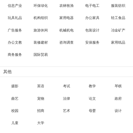
信息产业
环保绿化
农林牧渔
电子电工
服装纺织
玩具礼品
机构组织
家用电器
办公家具
轻工食品
广告服务
旅游休闲
机械机电
包装设计
冶金矿产
办公文教
装修建材
咨询调查
安保服务
家用纸品
商务服务
国际贸易
其他
摄影
英语
考试
教学
琴棋
曲艺
宠物
法律
论文
政府
校园
招商
艺术
母婴
设计
儿童
大学