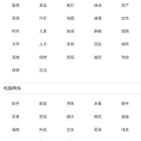
股票
基金
银行
移动
房产
菜谱
汽车
地图
健康
女性
时尚
儿童
旅游
购物
团购
大学
人才
美容
贷款
移民
宠物
招聘
医院
婚庆
驾校
律师
生活
电脑网络
软件
邮箱
博客
杀毒
硬件
军事
壁纸
聊天
网页
搜索
编程
科技
交友
星座
域名