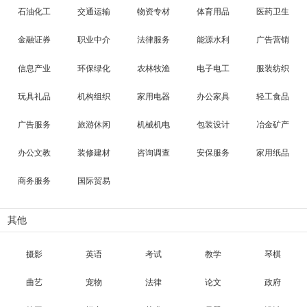
石油化工
交通运输
物资专材
体育用品
医药卫生
金融证券
职业中介
法律服务
能源水利
广告营销
信息产业
环保绿化
农林牧渔
电子电工
服装纺织
玩具礼品
机构组织
家用电器
办公家具
轻工食品
广告服务
旅游休闲
机械机电
包装设计
冶金矿产
办公文教
装修建材
咨询调查
安保服务
家用纸品
商务服务
国际贸易
其他
摄影
英语
考试
教学
琴棋
曲艺
宠物
法律
论文
政府