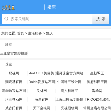
婚庆
您的位置:
首页
>
生活服务
>
婚庆
影楼
三亚皇宫婚纱摄影
珠宝
易视网
4inLOOK美目美
通灵珠宝官方网站
皇朝翠玉
佳
潮宏基官网
Doido爱度钻石网
中国珠宝设计网
御府和田玉网
奢华珠宝钻石网
良材网
周六福珠宝
淘翠网
珂兰钻石网
海昌官网
上海卫康光学眼镜
TRIOO诚镜眼镜
有限公司
网
威古氏官网
天下金银网
亮视眼镜网
常州金店有限公司