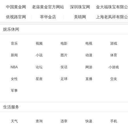
中国黄金网
老庙黄金官方网站
深圳珠宝网
金大福珠宝有限公
司
依视路官网
萃华金店
美睛网
上海老凤祥有限公
司
娱乐休闲
音乐
视频
电影
电视
游戏
新闻
小说
图片
动漫
体育
NBA
论坛
笑话
网游
小游戏
女性
星座
足球
直播
交友
军事
生活服务
天气
查询
违章
快递
手机