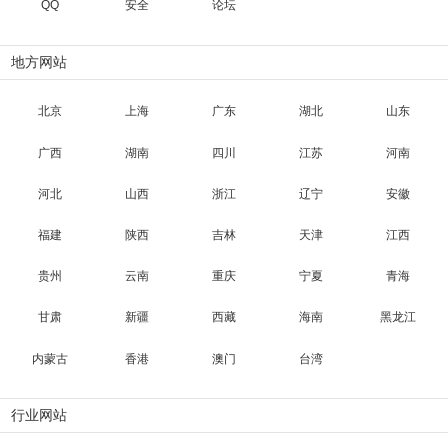
QQ
安全
论坛
地方网站
北京
上海
广东
湖北
山东
广西
湖南
四川
江苏
河南
河北
山西
浙江
辽宁
安徽
福建
陕西
吉林
天津
江西
贵州
云南
重庆
宁夏
青海
甘肃
新疆
西藏
海南
黑龙江
内蒙古
香港
澳门
台湾
行业网站