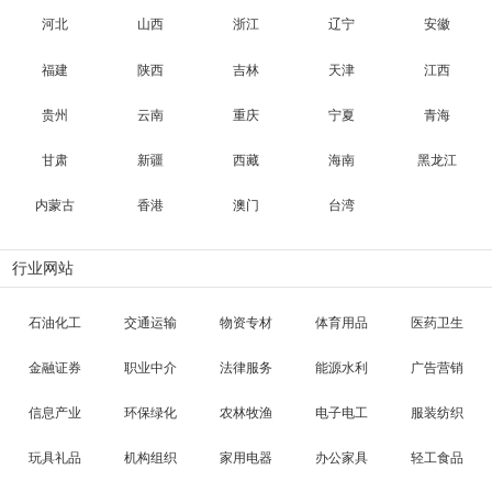
河北
山西
浙江
辽宁
安徽
福建
陕西
吉林
天津
江西
贵州
云南
重庆
宁夏
青海
甘肃
新疆
西藏
海南
黑龙江
内蒙古
香港
澳门
台湾
行业网站
石油化工
交通运输
物资专材
体育用品
医药卫生
金融证券
职业中介
法律服务
能源水利
广告营销
信息产业
环保绿化
农林牧渔
电子电工
服装纺织
玩具礼品
机构组织
家用电器
办公家具
轻工食品