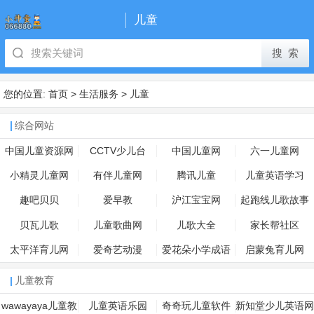
儿童
您的位置:
首页
>
生活服务
>
儿童
综合网站
中国儿童资源网
CCTV少儿台
中国儿童网
六一儿童网
小精灵儿童网
有伴儿童网
腾讯儿童
儿童英语学习
趣吧贝贝
爱早教
沪江宝宝网
起跑线儿歌故事
贝瓦儿歌
儿童歌曲网
儿歌大全
家长帮社区
太平洋育儿网
爱奇艺动漫
爱花朵小学成语
启蒙兔育儿网
儿童教育
wawayaya儿童教
儿童英语乐园
奇奇玩儿童软件
新知堂少儿英语网