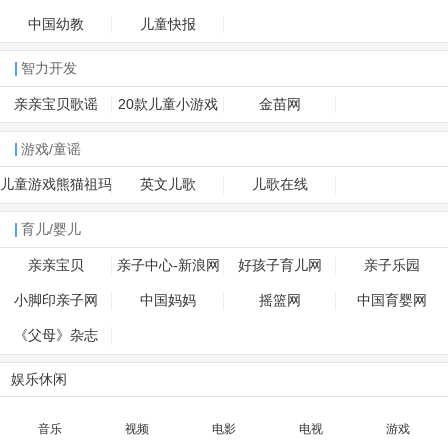
育
中国幼教
儿童快报
智力开发
亲亲宝贝歌谣
20款儿童小游戏
金苗网
游戏/童谣
儿童游戏熊猫祖玛
英文儿歌
儿歌在线
育儿/婴儿
亲亲宝贝
亲子中心-新浪网
好孩子育儿网
亲子乐园
小脚印亲子网
中国妈妈
摇篮网
中国育婴网
《父母》杂志
娱乐休闲
音乐
视频
电影
电视
游戏