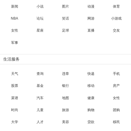
新闻
小说
图片
动漫
体育
NBA
论坛
笑话
网游
小游戏
女性
星座
足球
直播
交友
军事
生活服务
天气
查询
违章
快递
手机
股票
基金
银行
移动
房产
菜谱
汽车
地图
健康
女性
时尚
儿童
旅游
购物
团购
大学
人才
美容
贷款
移民