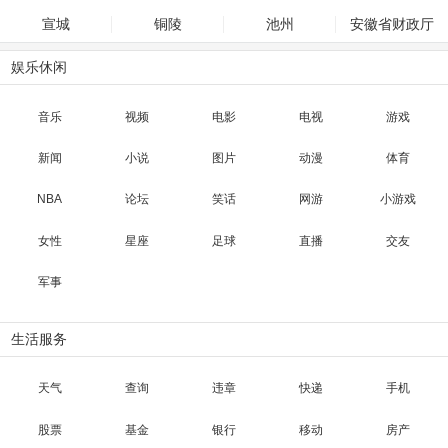
宣城
铜陵
池州
安徽省财政厅
娱乐休闲
音乐
视频
电影
电视
游戏
新闻
小说
图片
动漫
体育
NBA
论坛
笑话
网游
小游戏
女性
星座
足球
直播
交友
军事
生活服务
天气
查询
违章
快递
手机
股票
基金
银行
移动
房产