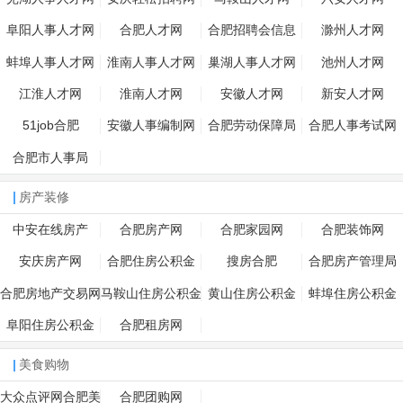
阜阳人事人才网
合肥人才网
合肥招聘会信息
滁州人才网
蚌埠人事人才网
淮南人事人才网
巢湖人事人才网
池州人才网
江淮人才网
淮南人才网
安徽人才网
新安人才网
51job合肥
安徽人事编制网
合肥劳动保障局
合肥人事考试网
合肥市人事局
房产装修
中安在线房产
合肥房产网
合肥家园网
合肥装饰网
安庆房产网
合肥住房公积金
搜房合肥
合肥房产管理局
合肥房地产交易网
马鞍山住房公积金
黄山住房公积金
蚌埠住房公积金
阜阳住房公积金
合肥租房网
美食购物
大众点评网合肥美
合肥团购网