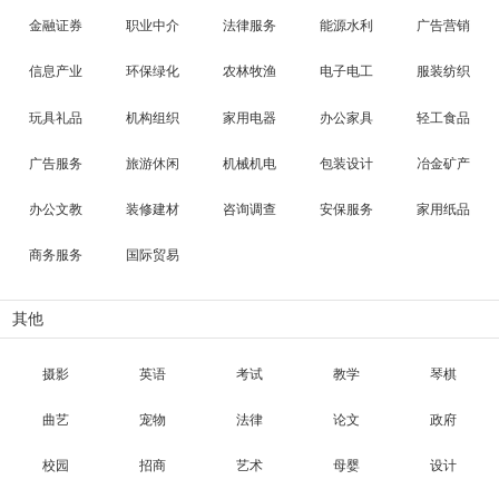
金融证券
职业中介
法律服务
能源水利
广告营销
信息产业
环保绿化
农林牧渔
电子电工
服装纺织
玩具礼品
机构组织
家用电器
办公家具
轻工食品
广告服务
旅游休闲
机械机电
包装设计
冶金矿产
办公文教
装修建材
咨询调查
安保服务
家用纸品
商务服务
国际贸易
其他
摄影
英语
考试
教学
琴棋
曲艺
宠物
法律
论文
政府
校园
招商
艺术
母婴
设计