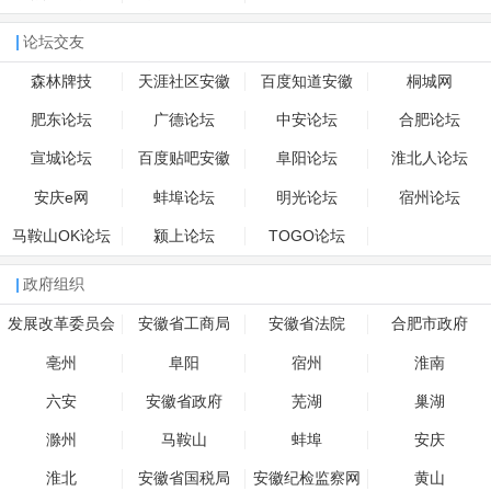
食
论坛交友
森林牌技
天涯社区安徽
百度知道安徽
桐城网
肥东论坛
广德论坛
中安论坛
合肥论坛
宣城论坛
百度贴吧安徽
阜阳论坛
淮北人论坛
安庆e网
蚌埠论坛
明光论坛
宿州论坛
马鞍山OK论坛
颍上论坛
TOGO论坛
政府组织
发展改革委员会
安徽省工商局
安徽省法院
合肥市政府
亳州
阜阳
宿州
淮南
六安
安徽省政府
芜湖
巢湖
滁州
马鞍山
蚌埠
安庆
淮北
安徽省国税局
安徽纪检监察网
黄山