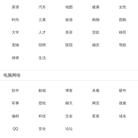
菜谱
汽车
地图
健康
女性
时尚
儿童
旅游
购物
团购
大学
人才
美容
贷款
移民
宠物
招聘
医院
婚庆
驾校
律师
生活
电脑网络
软件
邮箱
博客
杀毒
硬件
军事
壁纸
聊天
网页
搜索
编程
科技
交友
星座
域名
QQ
安全
论坛