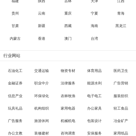
福建
陕西
吉林
天津
江西
贵州
云南
重庆
宁夏
青海
甘肃
新疆
西藏
海南
黑龙江
内蒙古
香港
澳门
台湾
行业网站
石油化工
交通运输
物资专材
体育用品
医药卫生
金融证券
职业中介
法律服务
能源水利
广告营销
信息产业
环保绿化
农林牧渔
电子电工
服装纺织
玩具礼品
机构组织
家用电器
办公家具
轻工食品
广告服务
旅游休闲
机械机电
包装设计
冶金矿产
办公文教
装修建材
咨询调查
安保服务
家用纸品