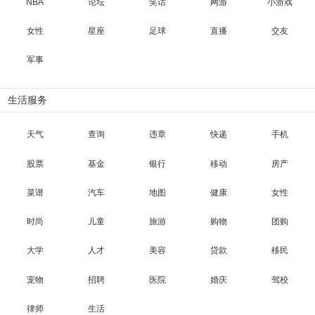
NBA
论坛
笑话
网游
小游戏
女性
星座
足球
直播
交友
军事
生活服务
天气
查询
违章
快递
手机
股票
基金
银行
移动
房产
菜谱
汽车
地图
健康
女性
时尚
儿童
旅游
购物
团购
大学
人才
美容
贷款
移民
宠物
招聘
医院
婚庆
驾校
律师
生活